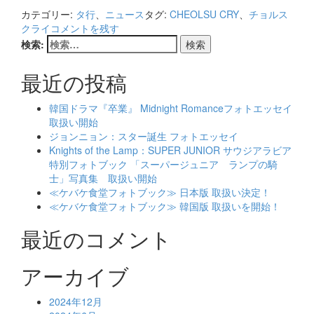
more
カテゴリー:
タ行
、
ニュース
タグ:
CHEOLSU CRY
、
チョルス
about
クライ
コメントを残す
チ
検索:
ョ
ル
最近の投稿
ス
ク
ラ
韓国ドラマ『卒業』 Midnight Romanceフォトエッセイ
イ
取扱い開始
1st
ジョンニョン：スター誕生 フォトエッセイ
ミ
Knights of the Lamp：SUPER JUNIOR サウジアラビア
ニ
特別フォトブック 「スーパージュニア ランプの騎
ア
士」写真集 取扱い開始
ル
≪ケバケ食堂フォトブック≫ 日本版 取扱い決定！
バ
≪ケバケ食堂フォトブック≫ 韓国版 取扱いを開始！
ム
最近のコメント
『HUMAN
RESOURCE』
アーカイブ
2024年12月