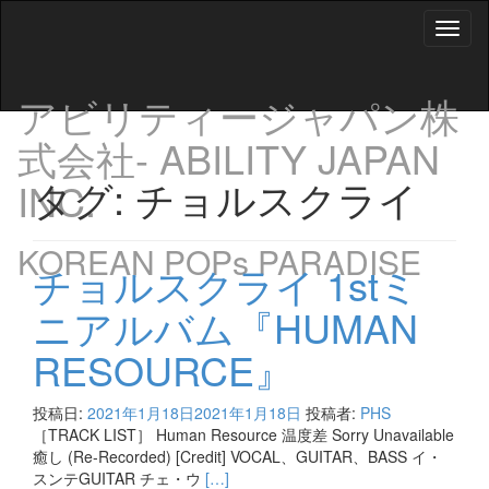
Toggl
naviga
アビリティージャパン株
式会社- ABILITY JAPAN
タグ:
チョルスクライ
INC.
KOREAN POPs PARADISE
チョルスクライ 1stミ
ニアルバム『HUMAN
RESOURCE』
投稿日:
2021年1月18日
2021年1月18日
投稿者:
PHS
［TRACK LIST］ Human Resource 温度差 Sorry Unavailable
癒し (Re-Recorded) [Credit] VOCAL、GUITAR、BASS イ・
Read
スンテGUITAR チェ・ウ
[…]