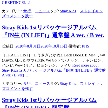
GREETINGS
[…]
カテゴリー:
サ行
、
ニュース
タグ:
Stray Kids
、
ストレイキッ
ズ
コメントを残す
Stray Kids 1stリパッケージアルバム
『IN生 (IN LIFE)』通常盤 A ver. / B ver.
投稿日:
2020年8月31日
2020年10月16日
投稿者:
PHS
［TRACK LIST］ 1. うさぎとかめ2. Back Door3. B Me4. いや
(Any)5. 狂ったやつ (Ex)6. We Go (バンチャン、チャンビン、
ハン)7. Wow (リノ、ヒョンジン、フィリ
Read more about
Stray Kids 1stリパッケージアルバム『IN生 (IN LIFE)』通常盤
A ver. / B ver.
[…]
カテゴリー:
サ行
、
ニュース
タグ:
Stray Kids
、
ストレイキッ
ズ
コメントを残す
Stray Kids 1stリパッケージアルバム
『IN生 (IN LIFE)』限定盤