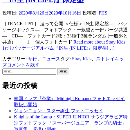
投稿日:
2020年8月26日
2020年10月16日
投稿者:
PHS
［TRACK LIST］ 追って公開 ＜仕様＞ IN生 限定盤― パッ
ケージボックス― フォトブック：一般盤と一部パージ共通
― CD― フォトカード2枚：33種中2種ランダム (一般盤と
共通) 1. 個人フォトカード
Read more about Stray Kids
1stリパッケージアルバム『IN生 (IN LIFE)』限定盤
[…]
カテゴリー:
サ行
、
ニュース
タグ:
Stray Kids
、
ストレイキッ
ズ
コメントを残す
検
索:
最近の投稿
韓国ドラマ『卒業』 Midnight Romanceフォトエッセイ
取扱い開始
ジョンニョン：スター誕生 フォトエッセイ
Knights of the Lamp：SUPER JUNIOR サウジアラビア特
別フォトブック 「スーパージュニア ランプの騎士」
写真集 取扱い開始