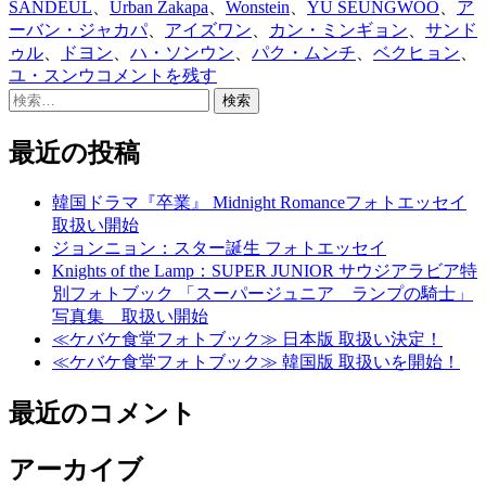
SANDEUL
、
Urban Zakapa
、
Wonstein
、
YU SEUNGWOO
、
ア
ーバン・ジャカパ
、
アイズワン
、
カン・ミンギョン
、
サンド
ゥル
、
ドヨン
、
ハ・ソンウン
、
パク・ムンチ
、
ベクヒョン
、
ユ・スンウ
コメントを残す
検
索:
最近の投稿
韓国ドラマ『卒業』 Midnight Romanceフォトエッセイ
取扱い開始
ジョンニョン：スター誕生 フォトエッセイ
Knights of the Lamp：SUPER JUNIOR サウジアラビア特
別フォトブック 「スーパージュニア ランプの騎士」
写真集 取扱い開始
≪ケバケ食堂フォトブック≫ 日本版 取扱い決定！
≪ケバケ食堂フォトブック≫ 韓国版 取扱いを開始！
最近のコメント
アーカイブ