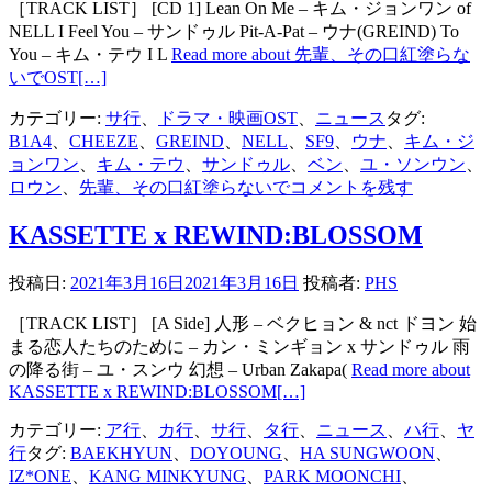
［TRACK LIST］ [CD 1] Lean On Me – キム・ジョンワン of
NELL I Feel You – サンドゥル Pit-A-Pat – ウナ(GREIND) To
You – キム・テウ I L
Read more about 先輩、その口紅塗らな
いでOST
[…]
カテゴリー:
サ行
、
ドラマ・映画OST
、
ニュース
タグ:
B1A4
、
CHEEZE
、
GREIND
、
NELL
、
SF9
、
ウナ
、
キム・ジ
ョンワン
、
キム・テウ
、
サンドゥル
、
ベン
、
ユ・ソンウン
、
ロウン
、
先輩、その口紅塗らないで
コメントを残す
KASSETTE x REWIND:BLOSSOM
投稿日:
2021年3月16日
2021年3月16日
投稿者:
PHS
［TRACK LIST］ [A Side] 人形 – ベクヒョン & nct ドヨン 始
まる恋人たちのために – カン・ミンギョン x サンドゥル 雨
の降る街 – ユ・スンウ 幻想 – Urban Zakapa(
Read more about
KASSETTE x REWIND:BLOSSOM
[…]
カテゴリー:
ア行
、
カ行
、
サ行
、
タ行
、
ニュース
、
ハ行
、
ヤ
行
タグ:
BAEKHYUN
、
DOYOUNG
、
HA SUNGWOON
、
IZ*ONE
、
KANG MINKYUNG
、
PARK MOONCHI
、