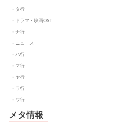
タ行
ドラマ・映画OST
ナ行
ニュース
ハ行
マ行
ヤ行
ラ行
ワ行
メタ情報