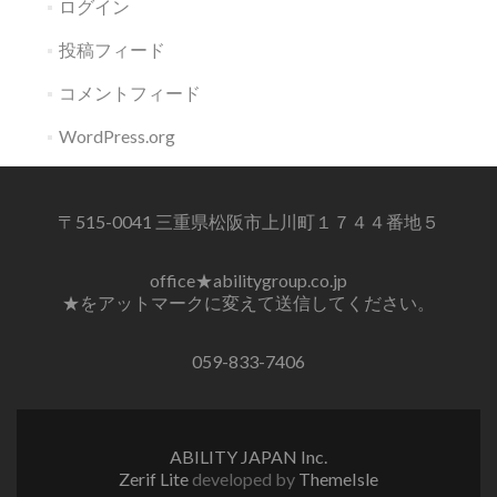
ログイン
投稿フィード
コメントフィード
WordPress.org
〒515-0041 三重県松阪市上川町１７４４番地５
office★abilitygroup.co.jp
★をアットマークに変えて送信してください。
059-833-7406
ABILITY JAPAN Inc.
Zerif Lite
developed by
ThemeIsle