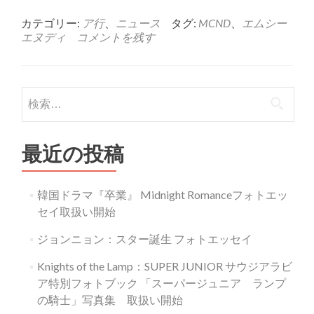
more
about
カテゴリー:
ア行
、
ニュース
タグ:
MCND
、
エムシー
MCND
エヌディ
コメントを残す
2nd
ミ
ニ
ア
検
ル
索:
バ
ム
『MCND
最近の投稿
AGE』
GET/HIT
Ver.
韓国ドラマ『卒業』 Midnight Romanceフォトエッ
セイ取扱い開始
ジョンニョン：スター誕生 フォトエッセイ
Knights of the Lamp：SUPER JUNIOR サウジアラビ
ア特別フォトブック 「スーパージュニア ランプ
の騎士」写真集 取扱い開始