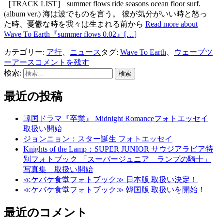
［TRACK LIST］ summer flows ride seasons ocean floor surf.
(album ver.) 海は波でものを言う。 彼が気分がいい時と怒っ
た時、憂鬱な時を我々は生まれる前から
Read more about
Wave To Earth『summer flows 0.02』
[…]
カテゴリー:
ア行
、
ニュース
タグ:
Wave To Earth
、
ウェーブツ
ーアース
コメントを残す
検索:
最近の投稿
韓国ドラマ『卒業』 Midnight Romanceフォトエッセイ
取扱い開始
ジョンニョン：スター誕生 フォトエッセイ
Knights of the Lamp：SUPER JUNIOR サウジアラビア特
別フォトブック 「スーパージュニア ランプの騎士」
写真集 取扱い開始
≪ケバケ食堂フォトブック≫ 日本版 取扱い決定！
≪ケバケ食堂フォトブック≫ 韓国版 取扱いを開始！
最近のコメント