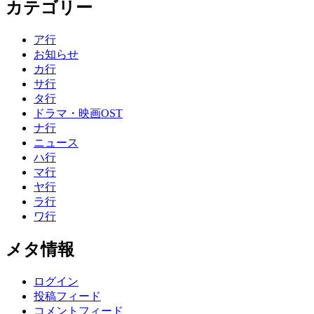
カテゴリー
ア行
お知らせ
カ行
サ行
タ行
ドラマ・映画OST
ナ行
ニュース
ハ行
マ行
ヤ行
ラ行
ワ行
メタ情報
ログイン
投稿フィード
コメントフィード