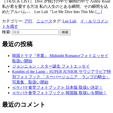
［TRACK LIST］ Dive 夕焼けの中で 瞬間の中で Ashby Road
私が君を愛する方法 私の人生のとある瞬間、その瞬間を込
Read
めたアルバム― Lee Luli『Let Me Dive Into This Mo
[…]
more
about
カテゴリー:
ア行
、
ニュース
タグ:
Lee Luli
、
イ・ルリ
コメン
Lee
トを残す
Luli『Let
検索:
Me
Into
最近の投稿
This
Moment』
韓国ドラマ『卒業』 Midnight Romanceフォトエッセイ
取扱い開始
ジョンニョン：スター誕生 フォトエッセイ
Knights of the Lamp：SUPER JUNIOR サウジアラビア特
別フォトブック 「スーパージュニア ランプの騎士」
写真集 取扱い開始
≪ケバケ食堂フォトブック≫ 日本版 取扱い決定！
≪ケバケ食堂フォトブック≫ 韓国版 取扱いを開始！
最近のコメント