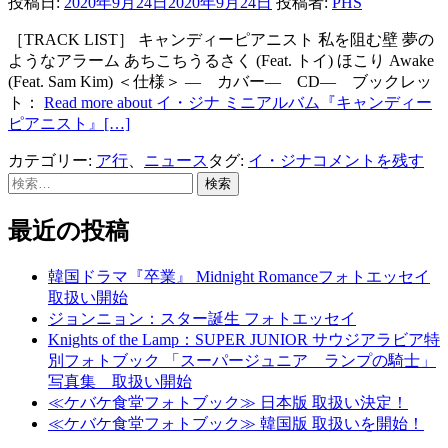
投稿日:
2020年9月24日
2020年9月24日
投稿者:
PHS
［TRACK LIST］ キャンディーピアニスト 私を阻む壁 夢の
ようなアラーム あちこちうるさく (Feat. トイ) ほこり Awake
(Feat. Sam Kim) ＜仕様＞ ― カバー― CD― ブックレッ
ト：
Read more about イ・ジナ ミニアルバム『キャンディー
ピアニスト』
[…]
カテゴリー:
ア行
、
ニュース
タグ:
イ・ジナ
コメントを残す
検
索:
最近の投稿
韓国ドラマ『卒業』 Midnight Romanceフォトエッセイ
取扱い開始
ジョンニョン：スター誕生 フォトエッセイ
Knights of the Lamp：SUPER JUNIOR サウジアラビア特
別フォトブック 「スーパージュニア ランプの騎士」
写真集 取扱い開始
≪ケバケ食堂フォトブック≫ 日本版 取扱い決定！
≪ケバケ食堂フォトブック≫ 韓国版 取扱いを開始！