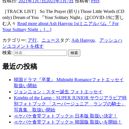
投稿日:
2021年1月7日
2021年1月7日
投稿者:
PHS
［TRACK LIST］ So The Prayer (祈り) Those Little Words (CD
only) Dream of You 『Your Solitary Night』はCOVID-19に苦し
む人々
Read more about Ash Hanyou 1stミニアルバム『 For
Your Solitary Night 』
[…]
カテゴリー:
ア行
、
ニュース
タグ:
Ash Hanyou
、
アッシュハ
ンユ
コメントを残す
検索:
最近の投稿
韓国ドラマ『卒業』 Midnight Romanceフォトエッセイ
取扱い開始
ジョンニョン：スター誕生 フォトエッセイ
Knights of the Lamp：SUPER JUNIOR サウジアラビア特
別フォトブック 「スーパージュニア ランプの騎士」
写真集 取扱い開始
≪ケバケ食堂フォトブック≫ 日本版 取扱い決定！
≪ケバケ食堂フォトブック≫ 韓国版 取扱いを開始！