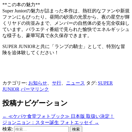
**この本の魅力**
Super Juniorの魅力が詰まった本作は、熱狂的なファンや新規
ファンにもぴったり。昼間の砂漠の光景から、夜の星空が輝
くリヤドの街並みまで、メンバーの自然体の姿を完全収録し
ています。バラエティ番組で見られた愉快でエネルギッシュ
な様子も、豪華写真で永久保存できます。
SUPER JUNIORと共に「ランプの騎士」として、特別な冒
険を追体験してください！
カテゴリー:
お知らせ
、
サ行
、
ニュース
タグ:
SUPER
JUNIOR
パーマリンク
投稿ナビゲーション
←
≪ケバケ食堂フォトブック≫ 日本版 取扱い決定！
ジョンニョン：スター誕生 フォトエッセイ
→
検索: