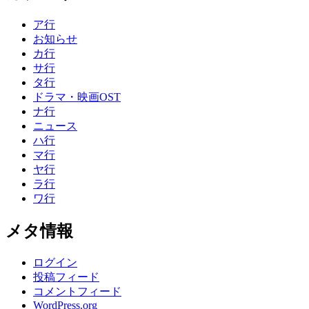
ア行
お知らせ
カ行
サ行
タ行
ドラマ・映画OST
ナ行
ニュース
ハ行
マ行
ヤ行
ラ行
ワ行
メタ情報
ログイン
投稿フィード
コメントフィード
WordPress.org