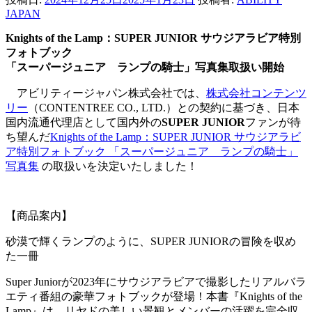
JAPAN
Knights of the Lamp：SUPER JUNIOR サウジアラビア特別
フォトブック
「スーパージュニア ランプの騎士」写真集取扱い開始
アビリティージャパン株式会社では、
株式会社コンテンツ
リー
（CONTENTREE CO., LTD.）との契約に基づき、日本
国内流通代理店として国内外の
SUPER JUNIOR
ファンが待
ち望んだ
Knights of the Lamp：SUPER JUNIOR サウジアラビ
ア特別フォトブック 「スーパージュニア ランプの騎士」
写真集
の取扱いを決定いたしました！
【商品案内】
砂漠で輝くランプのように、SUPER JUNIORの冒険を収め
た一冊
Super Juniorが2023年にサウジアラビアで撮影したリアルバラ
エティ番組の豪華フォトブックが登場！本書『Knights of the
Lamp』は、リヤドの美しい景観とメンバーの活躍を完全収