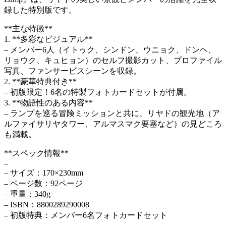
録した特別版です。
**主な特徴**
1. **多彩なビジュアル**
– メンバー6人（イトゥク、シンドン、ウニョク、ドンヘ、
リョウク、キュヒョン）のセルフ撮影カット、プロファイル
写真、ファンサービスシーンを収録。
2. **豪華特典付き**
– 初版限定！6名の特製フォトカードセットが付属。
3. **物語性のある内容**
– ランプを巡る冒険ミッションと共に、リヤドの観光地（ア
ルファイサリヤタワー、アルマスマク要塞など）の見どころ
も満載。
**スペック情報**
–
– サイズ：170×230mm
– ページ数：92ページ
– 重量：340g
– ISBN：8800289290008
– 初版特典：メンバー6名フォトカードセット