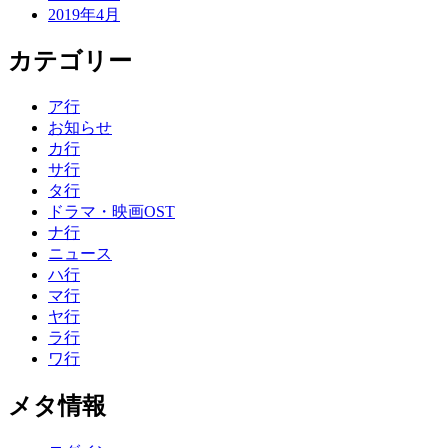
2019年4月
カテゴリー
ア行
お知らせ
カ行
サ行
タ行
ドラマ・映画OST
ナ行
ニュース
ハ行
マ行
ヤ行
ラ行
ワ行
メタ情報