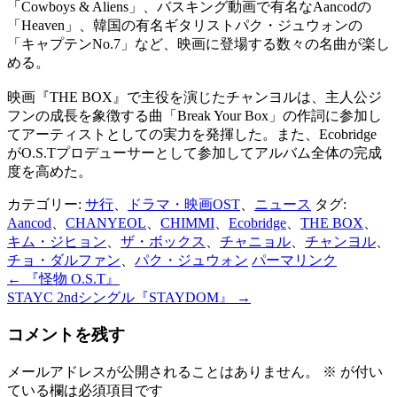
「Cowboys & Aliens」、バスキング動画で有名なAancodの
「Heaven」、韓国の有名ギタリストパク・ジュウォンの
「キャプテンNo.7」など、映画に登場する数々の名曲が楽し
める。
映画『THE BOX』で主役を演じたチャンヨルは、主人公ジ
フンの成長を象徴する曲「Break Your Box」の作詞に参加し
てアーティストとしての実力を発揮した。また、Ecobridge
がO.S.Tプロデューサーとして参加してアルバム全体の完成
度を高めた。
カテゴリー:
サ行
、
ドラマ・映画OST
、
ニュース
タグ:
Aancod
、
CHANYEOL
、
CHIMMI
、
Ecobridge
、
THE BOX
、
キム・ジヒョン
、
ザ・ボックス
、
チャニョル
、
チャンヨル
、
チョ・ダルファン
、
パク・ジュウォン
パーマリンク
←
『怪物 O.S.T』
投
STAYC 2ndシングル『STAYDOM』
→
稿
コメントを残す
ナ
ビ
メールアドレスが公開されることはありません。
※
が付い
ている欄は必須項目です
ゲ