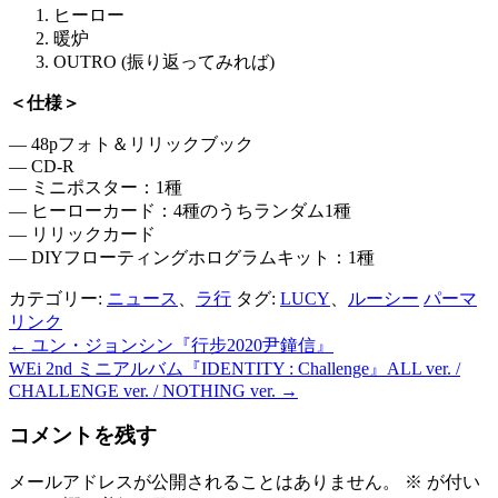
ヒーロー
暖炉
OUTRO (振り返ってみれば)
＜仕様＞
― 48pフォト＆リリックブック
― CD-R
― ミニポスター：1種
― ヒーローカード：4種のうちランダム1種
― リリックカード
― DIYフローティングホログラムキット：1種
カテゴリー:
ニュース
、
ラ行
タグ:
LUCY
、
ルーシー
パーマ
リンク
←
ユン・ジョンシン『行步2020尹鐘信』
投
WEi 2nd ミニアルバム『IDENTITY : Challenge』ALL ver. /
稿
CHALLENGE ver. / NOTHING ver.
→
ナ
コメントを残す
ビ
メールアドレスが公開されることはありません。
※
が付い
ゲ