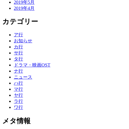
2019年5月
2019年4月
カテゴリー
ア行
お知らせ
カ行
サ行
タ行
ドラマ・映画OST
ナ行
ニュース
ハ行
マ行
ヤ行
ラ行
ワ行
メタ情報