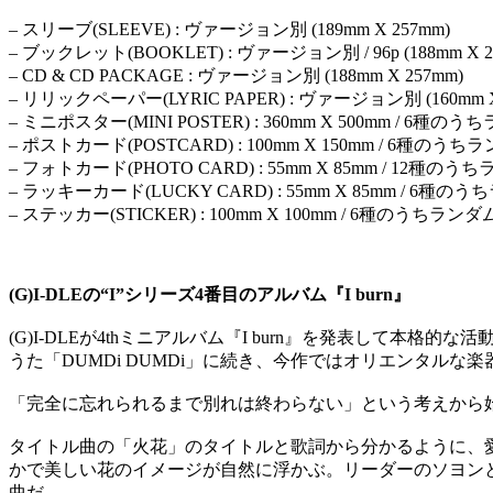
– スリーブ(SLEEVE) : ヴァージョン別 (189mm X 257mm)
– ブックレット(BOOKLET) : ヴァージョン別 / 96p (188mm X 2
– CD & CD PACKAGE : ヴァージョン別 (188mm X 257mm)
– リリックペーパー(LYRIC PAPER) : ヴァージョン別 (160mm X
– ミニポスター(MINI POSTER) : 360mm X 500mm / 6
– ポストカード(POSTCARD) : 100mm X 150mm / 6種の
– フォトカード(PHOTO CARD) : 55mm X 85mm / 12種
– ラッキーカード(LUCKY CARD) : 55mm X 85mm / 
– ステッカー(STICKER) : 100mm X 100mm / 6種のうち
(G)I-DLEの“I”シリーズ4番目のアルバム『I burn』
(G)I-DLEが4thミニアルバム『I burn』を発表して本格的
うた「DUMDi DUMDi」に続き、今作ではオリエンタル
「完全に忘れられるまで別れは終わらない」という考えから始
タイトル曲の「火花」のタイトルと歌詞から分かるように、
かで美しい花のイメージが自然に浮かぶ。リーダーのソヨンと
曲だ。