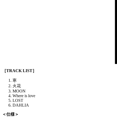
［TRACK LIST］
寒
火花
MOON
Where is love
LOST
DAHLIA
＜仕様＞