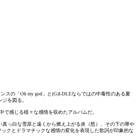
スの「Oh my god」と(G)I-DLEならではの中毒性のある夏
ンジを図る。
の中で感じる様々な感情を収めたアルバムだ。
い真っ白な雪原と遠くから燃え上がる炎（怒）、その下の華や
るフックとドラマチックな感情の変化を表現した歌詞が印象的な