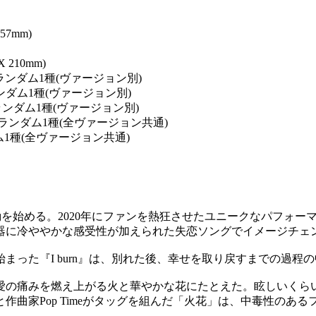
57mm)
 210mm)
種のうちランダム1種(ヴァージョン別)
うちランダム1種(ヴァージョン別)
のうちランダム1種(ヴァージョン別)
6種のうちランダム1種(全ヴァージョン共通)
ランダム1種(全ヴァージョン共通)
な活動を始める。2020年にファンを熱狂させたユニークなパフォーマン
な楽器に冷ややかな感受性が加えられた失恋ソングでイメージチェ
まった『I burn』は、別れた後、幸せを取り戻すまでの過程
愛の痛みを燃え上がる火と華やかな花にたとえた。眩しいくら
作曲家Pop Timeがタッグを組んだ「火花」は、中毒性のあ