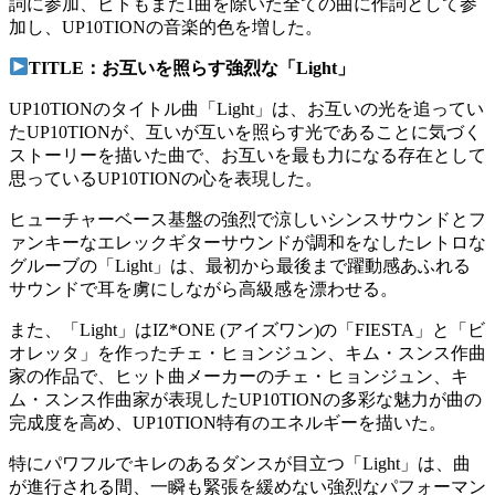
詞に参加、ビトもまた1曲を除いた全ての曲に作詞として参
加し、UP10TIONの音楽的色を増した。
TITLE：お互いを照らす強烈な「Light」
UP10TIONのタイトル曲「Light」は、お互いの光を追ってい
たUP10TIONが、互いが互いを照らす光であることに気づく
ストーリーを描いた曲で、お互いを最も力になる存在として
思っているUP10TIONの心を表現した。
ヒューチャーベース基盤の強烈で涼しいシンスサウンドとフ
ァンキーなエレックギターサウンドが調和をなしたレトロな
グルーブの「Light」は、最初から最後まで躍動感あふれる
サウンドで耳を虜にしながら高級感を漂わせる。
また、「Light」はIZ*ONE (アイズワン)の「FIESTA」と「ビ
オレッタ」を作ったチェ・ヒョンジュン、キム・スンス作曲
家の作品で、ヒット曲メーカーのチェ・ヒョンジュン、キ
ム・スンス作曲家が表現したUP10TIONの多彩な魅力が曲の
完成度を高め、UP10TION特有のエネルギーを描いた。
特にパワフルでキレのあるダンスが目立つ「Light」は、曲
が進行される間、一瞬も緊張を緩めない強烈なパフォーマン