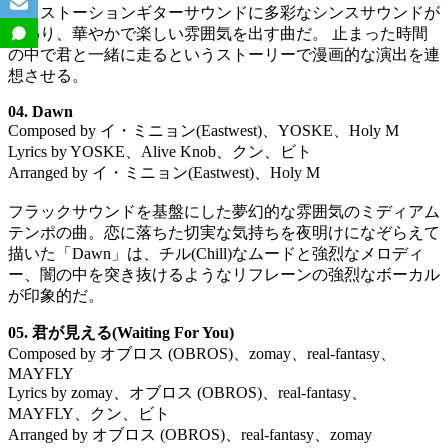
ディストーションギターサウンドに多彩なシンスサウンドが
加わり、華やかで楽しい雰囲気を出す曲だ。 止まった時間
の中で君と一緒に走るというストーリーで漫画的な演出を連
想させる。
04. Dawn
Composed by イ・ミニョン(Eastwest)、YOSKE、Holy M
Lyrics by YOSKE、Alive Knob、クン、ビト
Arranged by イ・ミニョン(Eastwest)、Holy M
フラックサウンドを基盤にした夢幻的な雰囲気のミディアム
テンポの曲。恋に落ちた切実な気持ちを夜明けになぞらえて
描いた「Dawn」は、チル(Chill)なムードと強烈なメロディ
ー、闇の中を突き抜けるようなリフレーンの強烈なボーカル
が印象的だ。
05. 君が見える(Waiting For You)
Composed by オブロス (OBROS)、zomay、real-fantasy、
MAYFLY
Lyrics by zomay、オブロス (OBROS)、real-fantasy、
MAYFLY、クン、ビト
Arranged by オブロス (OBROS)、real-fantasy、zomay