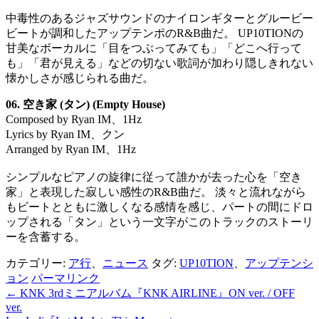
中毒性のあるジャズサウンドのナイロンギターとグルービー
ビートが調和したアップテンポのR&B曲だ。 UP10TIONの
甘美なボーカルに「目をつぶってみても」「どこへ行って
も」「君が見える」などの切ない歌詞が加わり隠しきれない
懐かしさが感じられる曲だ。
06. 空き家 (タン) (Empty House)
Composed by Ryan IM、1Hz
Lyrics by Ryan IM、クン
Arranged by Ryan IM、1Hz
シンプルなピアノの旋律に従って誰かが去った心を「空き
家」と表現した寂しい感性のR&B曲だ。 淡々と流れながら
もビートとともに激しくなる感情を感じ、パートの間にドロ
ップされる「タン」という一文字がこのトラックのストーリ
ーを含蓄する。
カテゴリー:
ア行
、
ニュース
タグ:
UP10TION
、
アップテンシ
ョン
パーマリンク
←
KNK 3rdミニアルバム『KNK AIRLINE』ON ver. / OFF
投
ver.