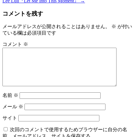
稿
Lee Luli『Let Me Into This Moment』
→
ナ
コメントを残す
ビ
メールアドレスが公開されることはありません。
※
が付い
ゲ
ている欄は必須項目です
ー
コメント
※
シ
ョ
ン
名前
※
メール
※
サイト
次回のコメントで使用するためブラウザーに自分の名
前、メールアドレス、サイトを保存する。