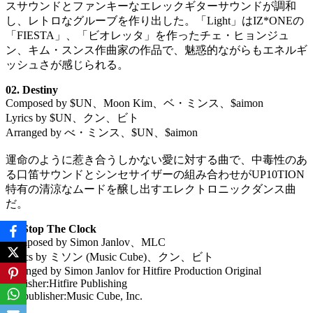
スサウンドとファンキーなエレックギターサウンドが調和
し、レトロなグルーブを作り出した。「Light」はIZ*ONEの
「FIESTA」、「ビオレッタ」を作ったチェ・ヒョンジュ
ン、キム・スンス作曲家の作品で、魅惑的ながらもエネルギ
ッシュさが感じられる。
02. Destiny
Composed by $UN、Moon Kim、ベ・ミンス、$aimon
Lyrics by $UN、クン、ビト
Arranged by べ・ミンス、$UN、$aimon
運命のように惹き合うしかない愛に対する曲で、中毒性のあ
る口笛サウンドとシンセサイザーの組み合わせがUP10TION
特有の清涼なムードを醸し出すエレクトロニックダンス曲
だ。
03. Stop The Clock
Composed by Simon Janlov、MLC
Lyrics by ミソン (Music Cube)、クン、ビト
Arranged by Simon Janlov for Hitfire Production Original
publisher:Hitfire Publishing
Subpublisher:Music Cube, Inc.