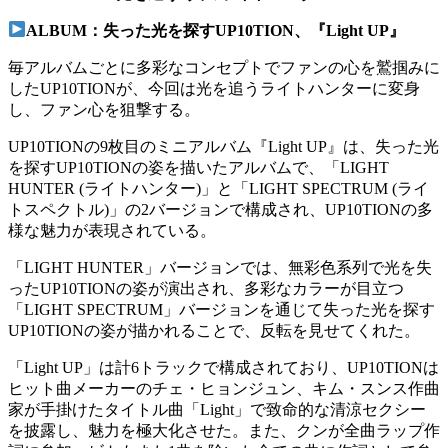
ALBUM：失った光を探すUP10TION、『Light UP』
毎アルバムごとに多彩なコンセプトでファンの心を鷲掴みに
したUP10TIONが、今回は光を追うライトハンターに変身
し、ファン心を狙撃する。
UP10TIONの9枚目のミニアルバム『Light UP』は、失った光
を探すUP10TIONの姿を描いたアルバムで、「LIGHT
HUNTER (ライトハンター)」と「LIGHT SPECTRUM (ライ
トスペクトル)」の2バージョンで構成され、UP10TIONの多
様な魅力が表現されている。
「LIGHT HUNTER」バージョンでは、無彩色系列で光を失
ったUP10TIONの姿が演出され、多彩なカラーが目立つ
「LIGHT SPECTRUM」バージョンを通じて失った光を探す
UP10TIONの姿が描かれることで、反転を見せてくれた。
「Light UP」は計6トラックで構成されており、UP10TIONは
ヒット曲メーカーのチェ・ヒョンジュン、キム・スンス作曲
家が手掛けたタイトル曲「Light」で致命的な清涼セクシー
を披露し、魅力を極大化させた。また、クンが全曲ラップ作